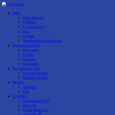
Web
Sites Internet
GMAIL
Google maps
Jeux
Google
Messagerie électronique
Réseaux sociaux
Whatsapp
Twitter
Youtube
Facebook
Navigateurs web
Google chrome
Mozilla Firefox
Mobile
Android
iOS
Logiciels
Documents PDF
Mac OS
Outils Windows
Tutoriels PC