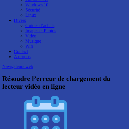
Windows 10
Sécurité
Linux
Divers
Guides d’achats
Images et Photos
Vidéo
Musique
Wifi
Contact
A propos
Navigateurs web
Résoudre l’erreur de chargement du
lecteur vidéo en ligne