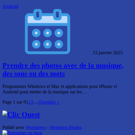
Android
15 janvier 2025
Prendre des photos avec de la musique,
des sons ou des mots
Programmes Windows et Mac et applications pour iPhone et
Android pour mettre de la musique sur les…
Page 1 sur 9
1
2
3
...
»
Dernière »
Publié avec
Wordpress
-
Mentions légales