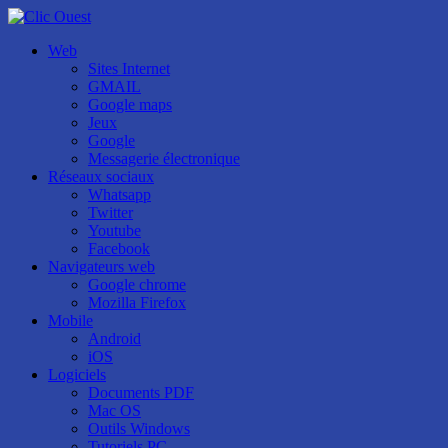
Web
Sites Internet
GMAIL
Google maps
Jeux
Google
Messagerie électronique
Réseaux sociaux
Whatsapp
Twitter
Youtube
Facebook
Navigateurs web
Google chrome
Mozilla Firefox
Mobile
Android
iOS
Logiciels
Documents PDF
Mac OS
Outils Windows
Tutoriels PC