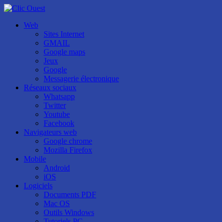
Web
Sites Internet
GMAIL
Google maps
Jeux
Google
Messagerie électronique
Réseaux sociaux
Whatsapp
Twitter
Youtube
Facebook
Navigateurs web
Google chrome
Mozilla Firefox
Mobile
Android
iOS
Logiciels
Documents PDF
Mac OS
Outils Windows
Tutoriels PC