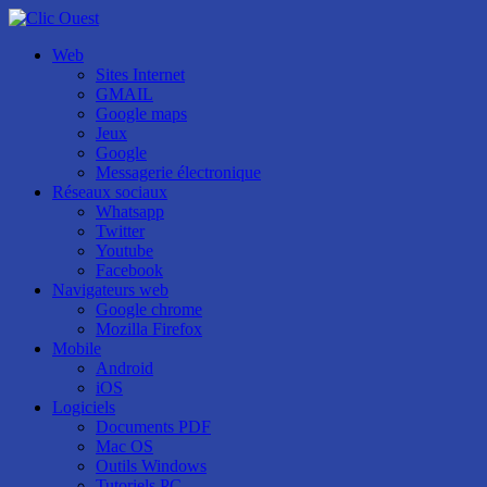
Web
Sites Internet
GMAIL
Google maps
Jeux
Google
Messagerie électronique
Réseaux sociaux
Whatsapp
Twitter
Youtube
Facebook
Navigateurs web
Google chrome
Mozilla Firefox
Mobile
Android
iOS
Logiciels
Documents PDF
Mac OS
Outils Windows
Tutoriels PC