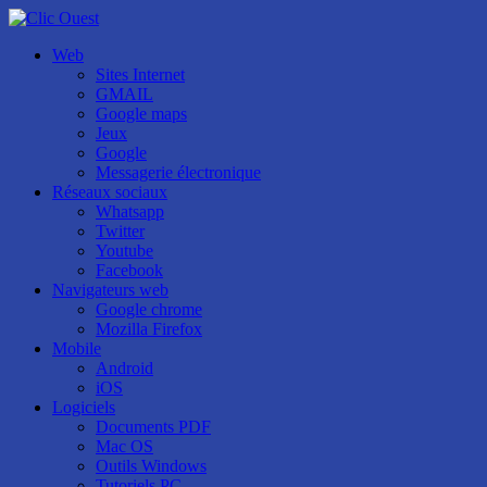
Web
Sites Internet
GMAIL
Google maps
Jeux
Google
Messagerie électronique
Réseaux sociaux
Whatsapp
Twitter
Youtube
Facebook
Navigateurs web
Google chrome
Mozilla Firefox
Mobile
Android
iOS
Logiciels
Documents PDF
Mac OS
Outils Windows
Tutoriels PC