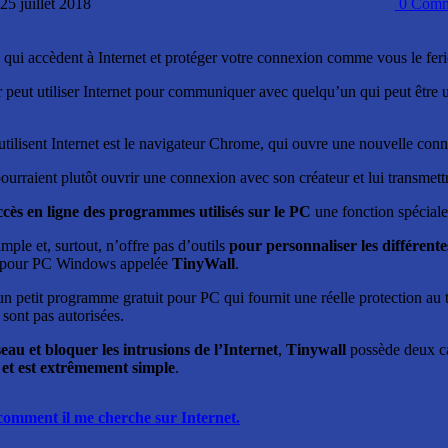
25 juillet 2018
0
Comm
 qui accèdent à Internet et protéger votre connexion comme vous le feri
r peut utiliser Internet pour communiquer avec quelqu’un qui peut être 
tilisent Internet est le navigateur Chrome, qui ouvre une nouvelle co
r pourraient plutôt ouvrir une connexion avec son créateur et lui transmet
ccès en ligne des programmes utilisés sur le PC
une fonction spéciale
ple et, surtout, n’offre pas d’outils
pour personnaliser les différen
n pour PC Windows appelée
TinyWall
.
un petit programme gratuit pour PC qui fournit une réelle protection au t
sont pas autorisées.
eau et bloquer les intrusions de l’Internet
,
Tinywall
possède deux car
et est extrêmement simple
.
t comment il me cherche sur Internet.