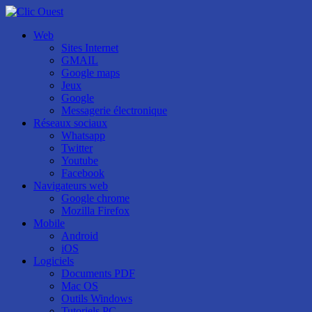
Web
Sites Internet
GMAIL
Google maps
Jeux
Google
Messagerie électronique
Réseaux sociaux
Whatsapp
Twitter
Youtube
Facebook
Navigateurs web
Google chrome
Mozilla Firefox
Mobile
Android
iOS
Logiciels
Documents PDF
Mac OS
Outils Windows
Tutoriels PC