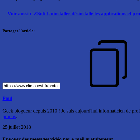
Voir aussi :
ZSoft Uninstaller désinstalle les applications et 
Partagez l'article:
Paul
Geek blogueur depuis 2010 ! Je suis aujourd'hui informaticien de profe
propos
.
25 juillet 2018
Envoyer des messages vidéo par e-mail gratuitement