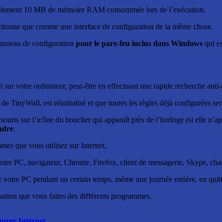
t seulement 10 MB de mémoire RAM consommée lors de l’exécution.
onctionne que comme une interface de configuration de la même chose.
anneau de configuration
pour le pare-feu inclus dans Windows
qui es
 sur votre ordinateur, peut-être en effectuant une rapide recherche anti
de TinyWall, est réinitialisé et que toutes les règles déjà configurées s
 souris sur l’icône du bouclier qui apparaît près de l’horloge (si elle n’a
ndre
.
mes que vous utilisez sur Internet.
votre PC, navigateur, Chrome, Firefox, client de messagerie, Skype, ch
sez votre PC pendant un certain temps, même une journée entière, en quit
sation que vous faites des différents programmes.
urer Internet