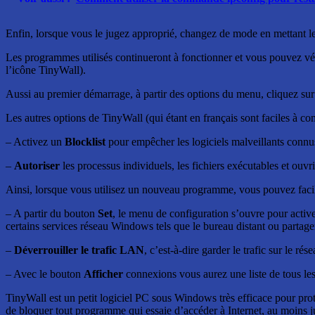
Enfin, lorsque vous le jugez approprié, changez de mode en mettant l
Les programmes utilisés continueront à fonctionner et vous pouvez vé
l’icône TinyWall).
Aussi au premier démarrage, à partir des options du menu, cliquez sur 
Les autres options de TinyWall (qui étant en français sont faciles à co
– Activez un
Blocklist
pour empêcher les logiciels malveillants connus 
–
Autoriser
les processus individuels, les fichiers exécutables et ouv
Ainsi, lorsque vous utilisez un nouveau programme, vous pouvez facile
– A partir du bouton
Set
, le menu de configuration s’ouvre pour active
certains services réseau Windows tels que le bureau distant ou partager
–
Déverrouiller le trafic LAN
, c’est-à-dire garder le trafic sur le rés
– Avec le bouton
Afficher
connexions vous aurez une liste de tous les
TinyWall est un petit logiciel PC sous Windows très efficace pour proté
de bloquer tout programme qui essaie d’accéder à Internet, au moins ju