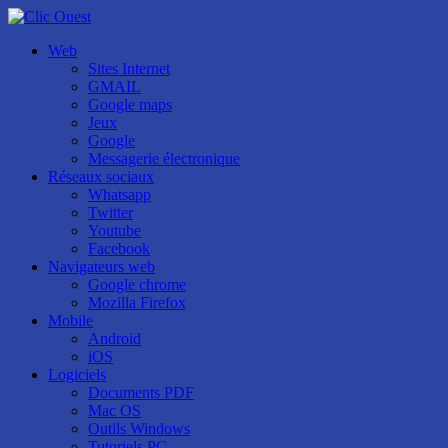
Web
Sites Internet
GMAIL
Google maps
Jeux
Google
Messagerie électronique
Réseaux sociaux
Whatsapp
Twitter
Youtube
Facebook
Navigateurs web
Google chrome
Mozilla Firefox
Mobile
Android
iOS
Logiciels
Documents PDF
Mac OS
Outils Windows
Tutoriels PC