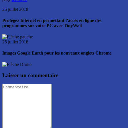
25 juillet 2018
Protégez Internet en permettant l’accès en ligne des
programmes sur votre PC avec TinyWall
25 juillet 2018
Images Google Earth pour les nouveaux onglets Chrome
Laisser un commentaire