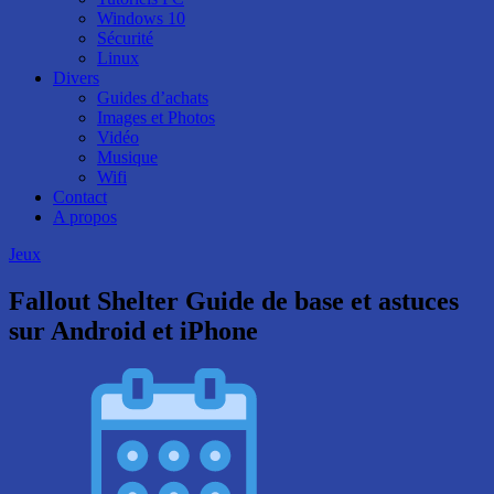
Windows 10
Sécurité
Linux
Divers
Guides d’achats
Images et Photos
Vidéo
Musique
Wifi
Contact
A propos
Jeux
Fallout Shelter Guide de base et astuces
sur Android et iPhone