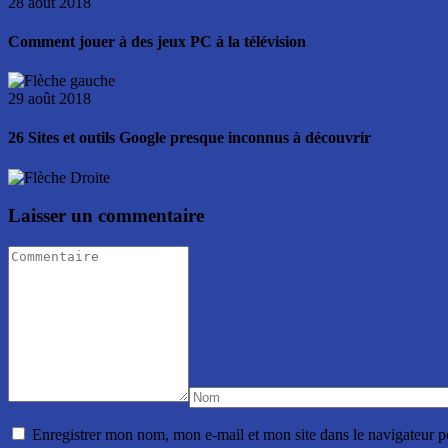
28 août 2018
Comment jouer à des jeux PC à la télévision
29 août 2018
26 Sites et outils Google presque inconnus à découvrir
Laisser un commentaire
Enregistrer mon nom, mon e-mail et mon site dans le navigateur