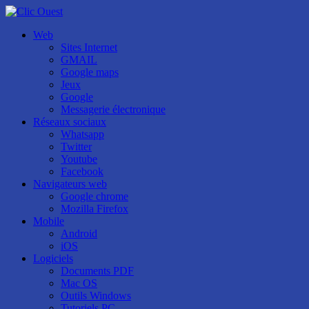
Web
Sites Internet
GMAIL
Google maps
Jeux
Google
Messagerie électronique
Réseaux sociaux
Whatsapp
Twitter
Youtube
Facebook
Navigateurs web
Google chrome
Mozilla Firefox
Mobile
Android
iOS
Logiciels
Documents PDF
Mac OS
Outils Windows
Tutoriels PC