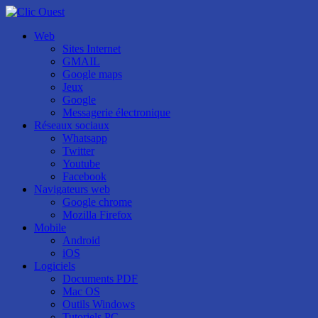
Web
Sites Internet
GMAIL
Google maps
Jeux
Google
Messagerie électronique
Réseaux sociaux
Whatsapp
Twitter
Youtube
Facebook
Navigateurs web
Google chrome
Mozilla Firefox
Mobile
Android
iOS
Logiciels
Documents PDF
Mac OS
Outils Windows
Tutoriels PC