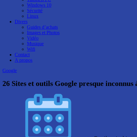
Windows 10
Sécurité
Linux
Divers
Guides d’achats
Images et Photos
Vidéo
Musique
Wifi
Contact
A propos
Google
26 Sites et outils Google presque inconnus