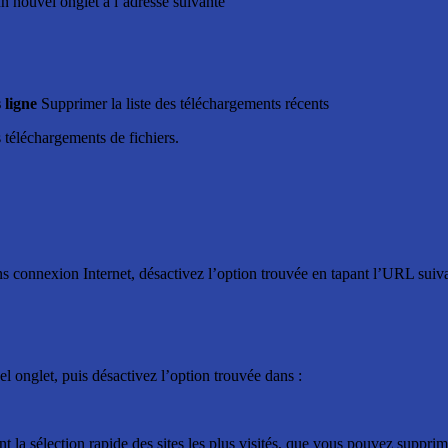
 un nouvel onglet à l’adresse suivante
 ligne
Supprimer la liste des téléchargements récents
 téléchargements de fichiers.
s connexion Internet, désactivez l’option trouvée en tapant l’URL suiva
l onglet, puis désactivez l’option trouvée dans :
nt la sélection rapide des sites les plus visités, que vous pouvez suppri