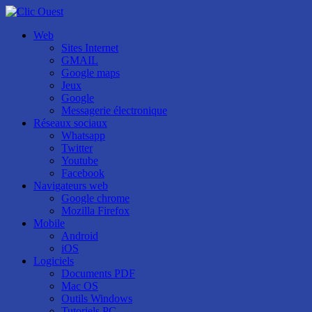
Web
Sites Internet
GMAIL
Google maps
Jeux
Google
Messagerie électronique
Réseaux sociaux
Whatsapp
Twitter
Youtube
Facebook
Navigateurs web
Google chrome
Mozilla Firefox
Mobile
Android
iOS
Logiciels
Documents PDF
Mac OS
Outils Windows
Tutoriels PC