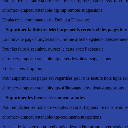
Pour faire disparaître la liste des articles proposés, vous devez ouvrir
chrome:// drapeaux/#enable-ntp-ntp-remote-suggestions
Déplacez le commutateur de Défaut à Désactivé.
–
Supprimer la liste des téléchargements récents et des pages hors
La nouvelle page à onglet dans Chrome affiche également les derniers
Pour les faire disparaître, ouvrez la carte avec l’adresse :
chrome:// drapeaux/#enable-ntp-asset-download-suggestions
Et désactivez l’option.
Pour supprimer les pages sauvegardées pour une lecture hors ligne san
chrome:// drapeaux/#enable-ntp-offline-page download-suggestions .
–
Supprimer les favoris récemment ajoutés
.
Pour empêcher les noms de vos sites favoris d’apparaître dans le nouve
chrome:// drapeaux/#enable-ntp-bookmark-suggestions
A ce stade, la page du nouvel onglet devrait être propre, avec seuleme