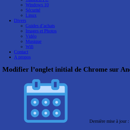
Windows 10
Sécurité
Linux
Divers
Guides d’achats
Images et Photos
Vidéo
Musique
Wifi
Contact
A propos
Modifier l’onglet initial de Chrome sur An
Dernière mise à jour 