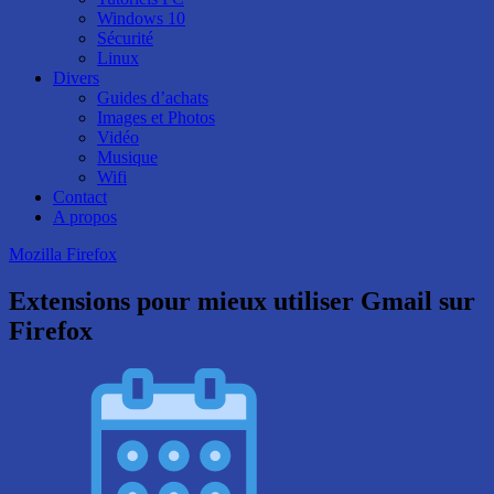
Windows 10
Sécurité
Linux
Divers
Guides d’achats
Images et Photos
Vidéo
Musique
Wifi
Contact
A propos
Mozilla Firefox
Extensions pour mieux utiliser Gmail sur
Firefox