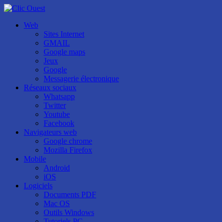
Web
Sites Internet
GMAIL
Google maps
Jeux
Google
Messagerie électronique
Réseaux sociaux
Whatsapp
Twitter
Youtube
Facebook
Navigateurs web
Google chrome
Mozilla Firefox
Mobile
Android
iOS
Logiciels
Documents PDF
Mac OS
Outils Windows
Tutoriels PC