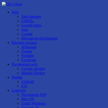
Web
Sites Internet
GMAIL
Google maps
Jeux
Google
Messagerie électronique
Réseaux sociaux
Whatsapp
Twitter
Youtube
Facebook
Navigateurs web
Google chrome
Mozilla Firefox
Mobile
Android
iOS
Logiciels
Documents PDF
Mac OS
Outils Windows
Tutoriels PC