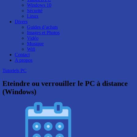
Windows 10
Sécurité
Linux
Divers
Guides d’achats
Images et Photos
Vidéo
Musique
Wifi
Contact
A propos
Tutoriels PC
Eteindre ou verrouiller le PC à distance
(Windows)