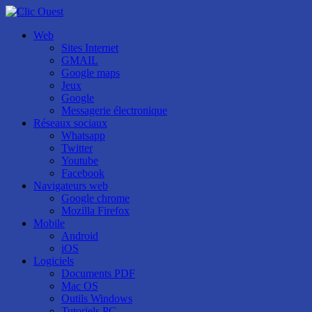
Web
Sites Internet
GMAIL
Google maps
Jeux
Google
Messagerie électronique
Réseaux sociaux
Whatsapp
Twitter
Youtube
Facebook
Navigateurs web
Google chrome
Mozilla Firefox
Mobile
Android
iOS
Logiciels
Documents PDF
Mac OS
Outils Windows
Tutoriels PC