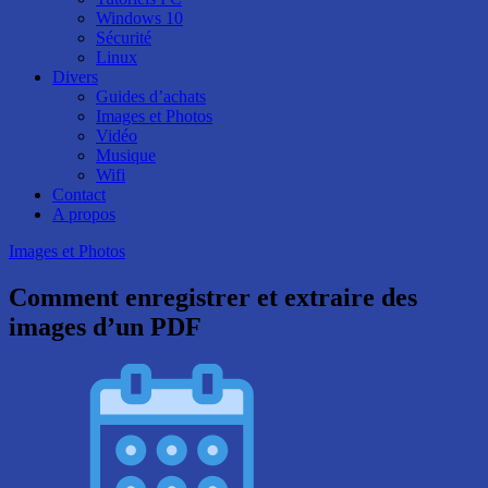
Windows 10
Sécurité
Linux
Divers
Guides d’achats
Images et Photos
Vidéo
Musique
Wifi
Contact
A propos
Images et Photos
Comment enregistrer et extraire des
images d’un PDF