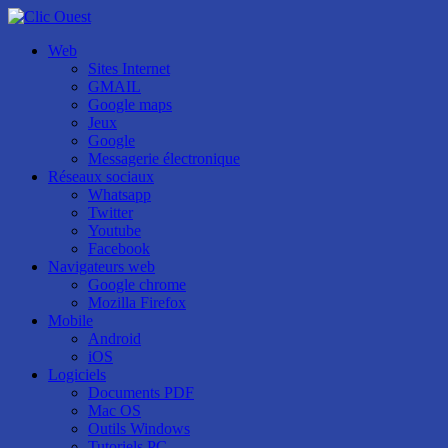
Web
Sites Internet
GMAIL
Google maps
Jeux
Google
Messagerie électronique
Réseaux sociaux
Whatsapp
Twitter
Youtube
Facebook
Navigateurs web
Google chrome
Mozilla Firefox
Mobile
Android
iOS
Logiciels
Documents PDF
Mac OS
Outils Windows
Tutoriels PC