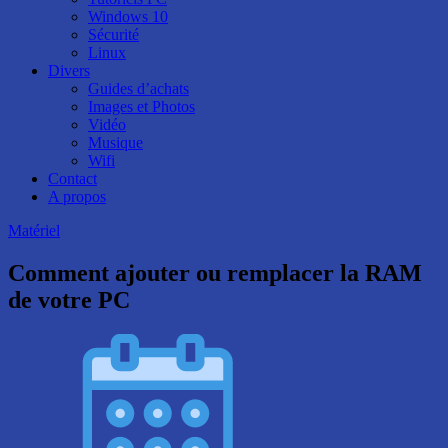
Windows 10
Sécurité
Linux
Divers
Guides d’achats
Images et Photos
Vidéo
Musique
Wifi
Contact
A propos
Matériel
Comment ajouter ou remplacer la RAM
de votre PC