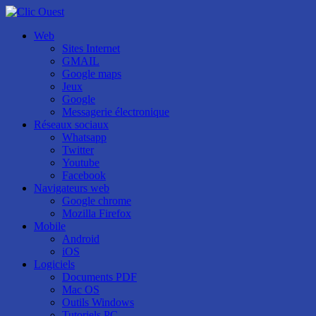
Web
Sites Internet
GMAIL
Google maps
Jeux
Google
Messagerie électronique
Réseaux sociaux
Whatsapp
Twitter
Youtube
Facebook
Navigateurs web
Google chrome
Mozilla Firefox
Mobile
Android
iOS
Logiciels
Documents PDF
Mac OS
Outils Windows
Tutoriels PC