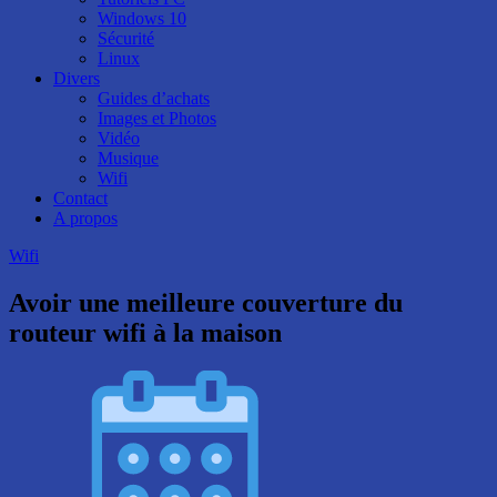
Windows 10
Sécurité
Linux
Divers
Guides d’achats
Images et Photos
Vidéo
Musique
Wifi
Contact
A propos
Wifi
Avoir une meilleure couverture du
routeur wifi à la maison