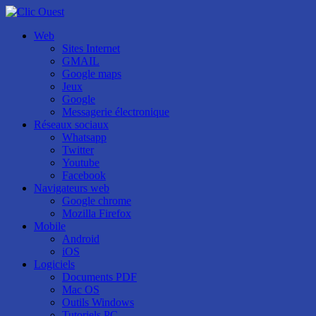
Web
Sites Internet
GMAIL
Google maps
Jeux
Google
Messagerie électronique
Réseaux sociaux
Whatsapp
Twitter
Youtube
Facebook
Navigateurs web
Google chrome
Mozilla Firefox
Mobile
Android
iOS
Logiciels
Documents PDF
Mac OS
Outils Windows
Tutoriels PC