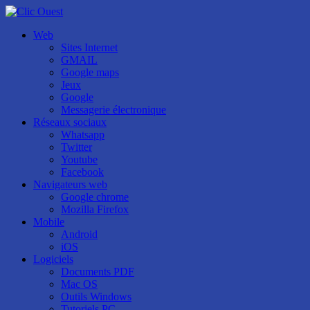
Web
Sites Internet
GMAIL
Google maps
Jeux
Google
Messagerie électronique
Réseaux sociaux
Whatsapp
Twitter
Youtube
Facebook
Navigateurs web
Google chrome
Mozilla Firefox
Mobile
Android
iOS
Logiciels
Documents PDF
Mac OS
Outils Windows
Tutoriels PC