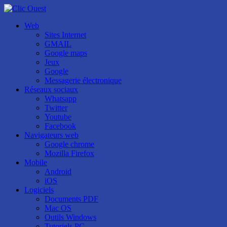
Web
Sites Internet
GMAIL
Google maps
Jeux
Google
Messagerie électronique
Réseaux sociaux
Whatsapp
Twitter
Youtube
Facebook
Navigateurs web
Google chrome
Mozilla Firefox
Mobile
Android
iOS
Logiciels
Documents PDF
Mac OS
Outils Windows
Tutoriels PC