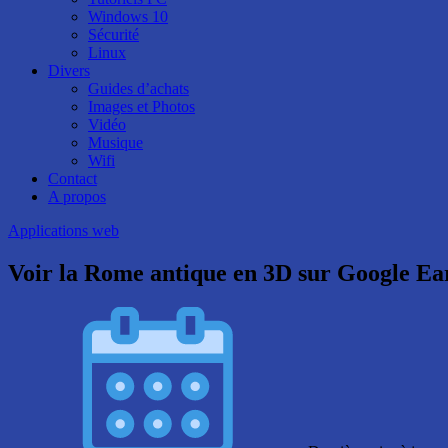
Windows 10
Sécurité
Linux
Divers
Guides d’achats
Images et Photos
Vidéo
Musique
Wifi
Contact
A propos
Applications web
Voir la Rome antique en 3D sur Google Ea