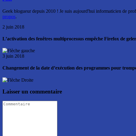
Geek blogueur depuis 2010 ! Je suis aujourd'hui informaticien de profe
propos
.
2 juin 2018
L’activation des fenêtres multiprocessus empêche Firefox de gele
3 juin 2018
Changement de la date d’exécution des programmes pour trompe
Laisser un commentaire