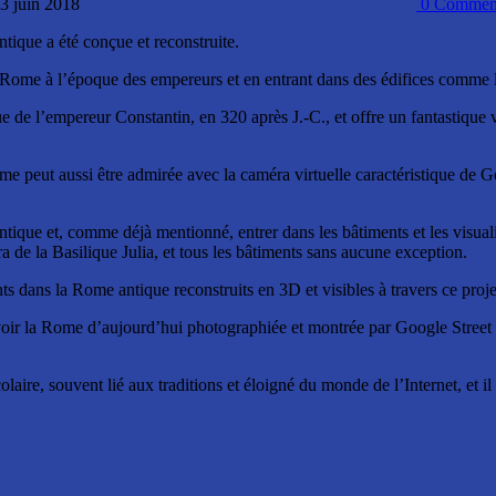
 3 juin 2018
0
Comment
antique a été conçue et reconstruite.
 Rome à l’époque des empereurs et en entrant dans des édifices comme l
ue de l’empereur Constantin, en 320 après J.-C., et offre un fantastique
 peut aussi être admirée avec la caméra virtuelle caractéristique de G
ique et, comme déjà mentionné, entrer dans les bâtiments et les visualis
 de la Basilique Julia, et tous les bâtiments sans aucune exception.
nts dans la Rome antique reconstruits en 3D et visibles à travers ce proje
voir la Rome d’aujourd’hui photographiée et montrée par Google Street
olaire, souvent lié aux traditions et éloigné du monde de l’Internet, et i