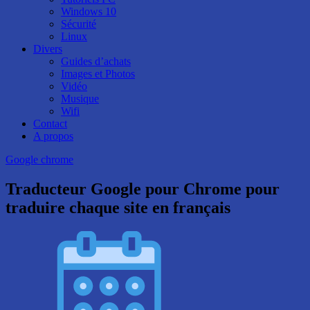
Windows 10
Sécurité
Linux
Divers
Guides d’achats
Images et Photos
Vidéo
Musique
Wifi
Contact
A propos
Google chrome
Traducteur Google pour Chrome pour
traduire chaque site en français