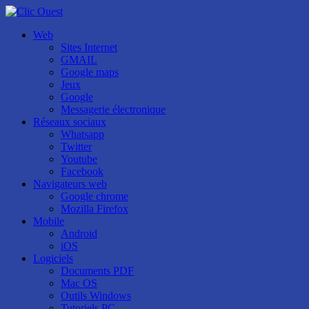
Web
Sites Internet
GMAIL
Google maps
Jeux
Google
Messagerie électronique
Réseaux sociaux
Whatsapp
Twitter
Youtube
Facebook
Navigateurs web
Google chrome
Mozilla Firefox
Mobile
Android
iOS
Logiciels
Documents PDF
Mac OS
Outils Windows
Tutoriels PC