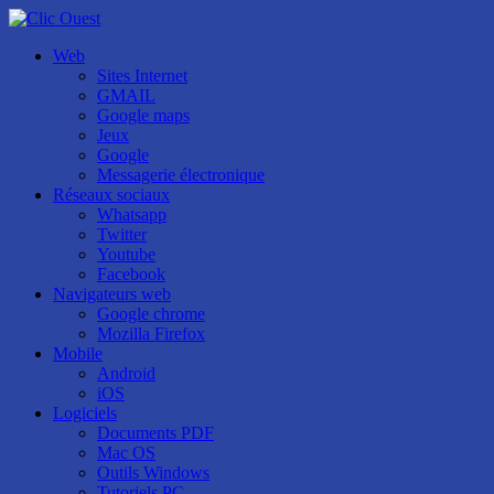
Web
Sites Internet
GMAIL
Google maps
Jeux
Google
Messagerie électronique
Réseaux sociaux
Whatsapp
Twitter
Youtube
Facebook
Navigateurs web
Google chrome
Mozilla Firefox
Mobile
Android
iOS
Logiciels
Documents PDF
Mac OS
Outils Windows
Tutoriels PC