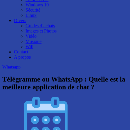
Windows 10
Sécurité
Linux
Divers
Guides d’achats
Images et Photos
Vidéo
Musique
Wifi
Contact
A propos
Whatsapp
Télégramme ou WhatsApp : Quelle est la
meilleure application de chat ?