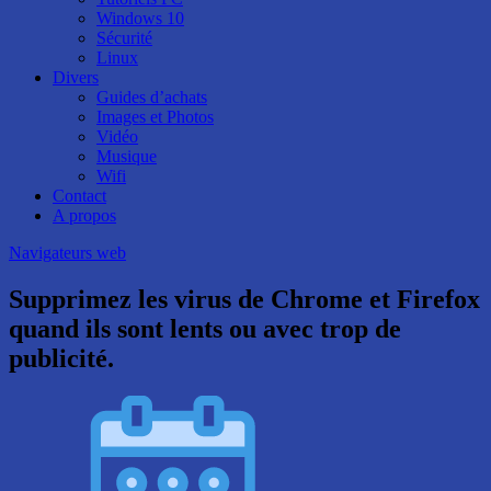
Windows 10
Sécurité
Linux
Divers
Guides d’achats
Images et Photos
Vidéo
Musique
Wifi
Contact
A propos
Navigateurs web
Supprimez les virus de Chrome et Firefox
quand ils sont lents ou avec trop de
publicité.