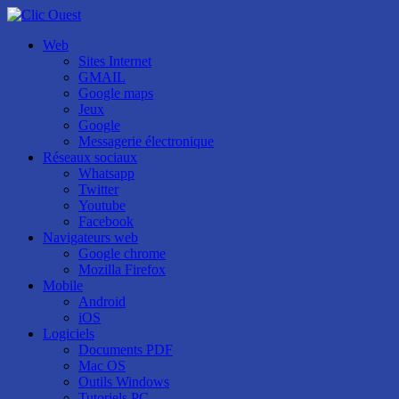
Web
Sites Internet
GMAIL
Google maps
Jeux
Google
Messagerie électronique
Réseaux sociaux
Whatsapp
Twitter
Youtube
Facebook
Navigateurs web
Google chrome
Mozilla Firefox
Mobile
Android
iOS
Logiciels
Documents PDF
Mac OS
Outils Windows
Tutoriels PC