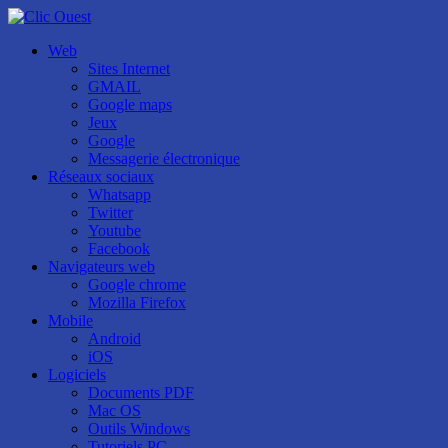
Web
Sites Internet
GMAIL
Google maps
Jeux
Google
Messagerie électronique
Réseaux sociaux
Whatsapp
Twitter
Youtube
Facebook
Navigateurs web
Google chrome
Mozilla Firefox
Mobile
Android
iOS
Logiciels
Documents PDF
Mac OS
Outils Windows
Tutoriels PC