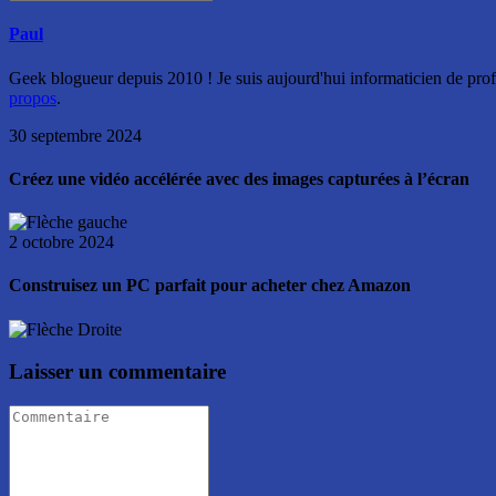
Paul
Geek blogueur depuis 2010 ! Je suis aujourd'hui informaticien de profe
propos
.
30 septembre 2024
Créez une vidéo accélérée avec des images capturées à l’écran
2 octobre 2024
Construisez un PC parfait pour acheter chez Amazon
Laisser un commentaire