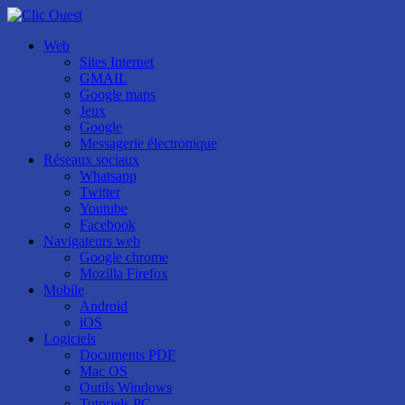
Web
Sites Internet
GMAIL
Google maps
Jeux
Google
Messagerie électronique
Réseaux sociaux
Whatsapp
Twitter
Youtube
Facebook
Navigateurs web
Google chrome
Mozilla Firefox
Mobile
Android
iOS
Logiciels
Documents PDF
Mac OS
Outils Windows
Tutoriels PC