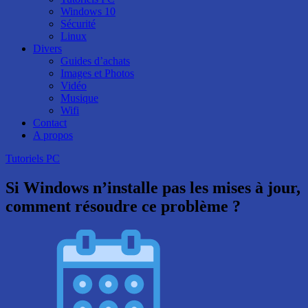
Windows 10
Sécurité
Linux
Divers
Guides d’achats
Images et Photos
Vidéo
Musique
Wifi
Contact
A propos
Tutoriels PC
Si Windows n’installe pas les mises à jour,
comment résoudre ce problème ?