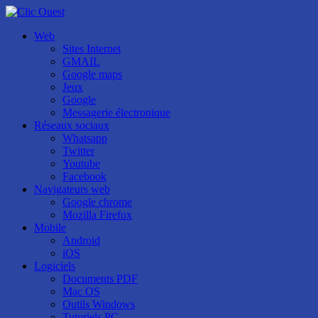
Web
Sites Internet
GMAIL
Google maps
Jeux
Google
Messagerie électronique
Réseaux sociaux
Whatsapp
Twitter
Youtube
Facebook
Navigateurs web
Google chrome
Mozilla Firefox
Mobile
Android
iOS
Logiciels
Documents PDF
Mac OS
Outils Windows
Tutoriels PC