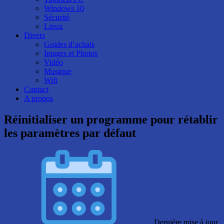
Windows 10
Sécurité
Linux
Divers
Guides d’achats
Images et Photos
Vidéo
Musique
Wifi
Contact
A propos
Réinitialiser un programme pour rétablir
les paramètres par défaut
Dernière mise à jour