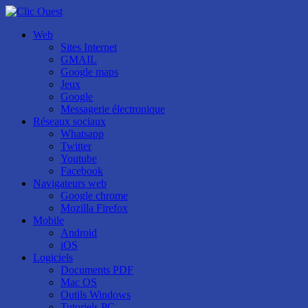
Web
Sites Internet
GMAIL
Google maps
Jeux
Google
Messagerie électronique
Réseaux sociaux
Whatsapp
Twitter
Youtube
Facebook
Navigateurs web
Google chrome
Mozilla Firefox
Mobile
Android
iOS
Logiciels
Documents PDF
Mac OS
Outils Windows
Tutoriels PC