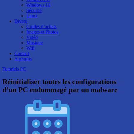
Windows 10
Sécurité
Linux
Divers
Guides d’achats
Images et Photos
Vidéo
Musique
Wifi
Contact
A propos
Tutoriels PC
Réinitialiser toutes les configurations
d’un PC endommagé par un malware