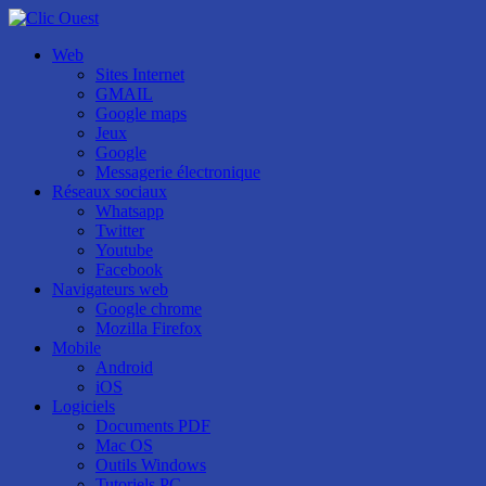
Web
Sites Internet
GMAIL
Google maps
Jeux
Google
Messagerie électronique
Réseaux sociaux
Whatsapp
Twitter
Youtube
Facebook
Navigateurs web
Google chrome
Mozilla Firefox
Mobile
Android
iOS
Logiciels
Documents PDF
Mac OS
Outils Windows
Tutoriels PC