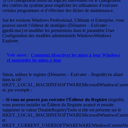
5) Un changement subtil du logiciel malveillant est le changement
des critères du système pour empêcher les utilisateurs d’exécuter
certains programmes et d’effectuer des tâches de maintenance.
Sur les versions Windows Professional, Ultimate et Enterprise, vous
pouvez ouvrir l’éditeur de stratégies (Démarrer – Exécuter –
gpedit.msc) et modifier les permissions dans le paramètre User
Configuration des modèles administratifs WindowsWindows
Explorer.
Voir aussi :
Comment désactiver les mises à jour Windows
et suspendre les mises à jour
Sinon, utilisez le registre (Démarrer – Exécuter – Regedit) en allant
dans la clé
HKEY_LOCAL_MACHINESOFTWAREMicrosoftWindowsCurrentVe
et, par exemple :
–
Si vous ne pouvez pas exécuter l’Éditeur du Registre
(regedit),
vous pouvez installer un Éditeur du Registre avancé et ensuite
supprimer la valeur DisableRegistryTools si elle est présente sur le
HKEY_LOCAL_MACHINESOFTWAREMicrosoftWindowsCurrentVer
et
HKEY_CURRENT_USERSOFTWAREWAREWindowsCurrentVersion