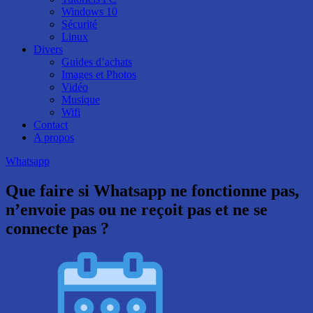
Windows 10
Sécurité
Linux
Divers
Guides d’achats
Images et Photos
Vidéo
Musique
Wifi
Contact
A propos
Whatsapp
Que faire si Whatsapp ne fonctionne pas,
n’envoie pas ou ne reçoit pas et ne se
connecte pas ?