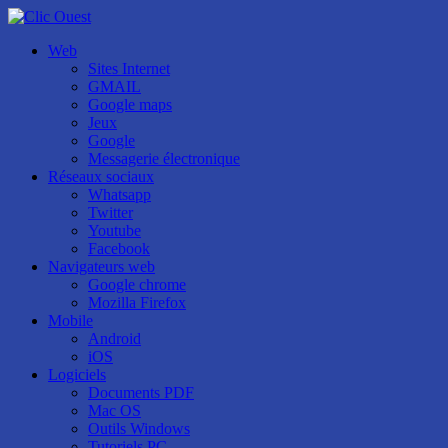
Web
Sites Internet
GMAIL
Google maps
Jeux
Google
Messagerie électronique
Réseaux sociaux
Whatsapp
Twitter
Youtube
Facebook
Navigateurs web
Google chrome
Mozilla Firefox
Mobile
Android
iOS
Logiciels
Documents PDF
Mac OS
Outils Windows
Tutoriels PC