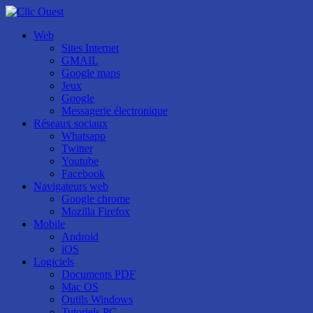
Web
Sites Internet
GMAIL
Google maps
Jeux
Google
Messagerie électronique
Réseaux sociaux
Whatsapp
Twitter
Youtube
Facebook
Navigateurs web
Google chrome
Mozilla Firefox
Mobile
Android
iOS
Logiciels
Documents PDF
Mac OS
Outils Windows
Tutoriels PC