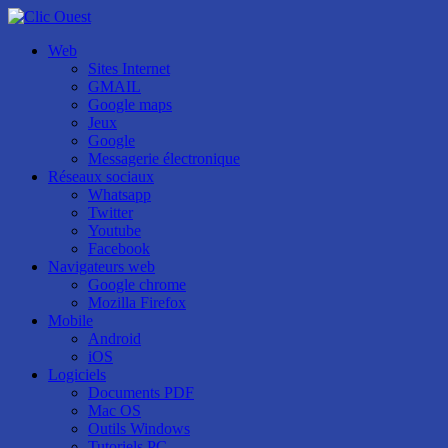
Web
Sites Internet
GMAIL
Google maps
Jeux
Google
Messagerie électronique
Réseaux sociaux
Whatsapp
Twitter
Youtube
Facebook
Navigateurs web
Google chrome
Mozilla Firefox
Mobile
Android
iOS
Logiciels
Documents PDF
Mac OS
Outils Windows
Tutoriels PC