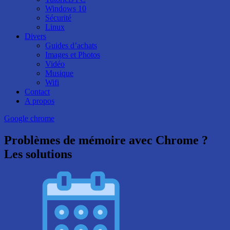
Windows 10
Sécurité
Linux
Divers
Guides d’achats
Images et Photos
Vidéo
Musique
Wifi
Contact
A propos
Google chrome
Problèmes de mémoire avec Chrome ?
Les solutions