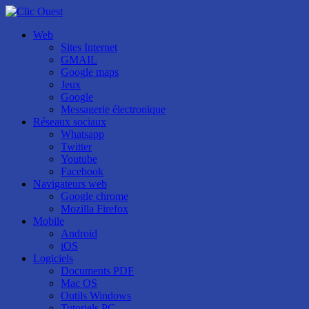
Web
Sites Internet
GMAIL
Google maps
Jeux
Google
Messagerie électronique
Réseaux sociaux
Whatsapp
Twitter
Youtube
Facebook
Navigateurs web
Google chrome
Mozilla Firefox
Mobile
Android
iOS
Logiciels
Documents PDF
Mac OS
Outils Windows
Tutoriels PC