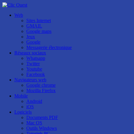
Web
Sites Internet
GMAIL
Google maps
Jeux
Google
Messagerie électronique
Réseaux sociaux
Whatsapp
Twitter
Youtube
Facebook
Navigateurs web
Google chrome
Mozilla Firefox
Mobile
Android
iOS
Logiciels
Documents PDF
Mac OS
Outils Windows
Tutoriels PC