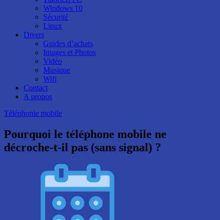
Windows 10
Sécurité
Linux
Divers
Guides d’achats
Images et Photos
Vidéo
Musique
Wifi
Contact
A propos
Téléphonie mobile
Pourquoi le téléphone mobile ne
décroche-t-il pas (sans signal) ?