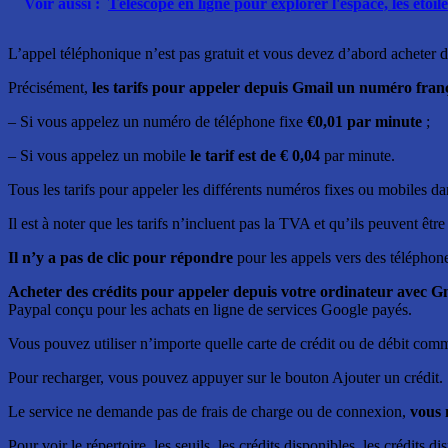
Voir aussi :
Télescope en ligne pour explorer l'espace, les étoiles
L’appel téléphonique n’est pas gratuit et vous devez d’abord acheter d
Précisément,
les tarifs pour appeler depuis Gmail un numéro fran
– Si vous appelez un numéro de téléphone fixe
€0,01 par minute
;
– Si vous appelez un mobile
le tarif est de € 0,04
par minute.
Tous les tarifs pour appeler les différents numéros fixes ou mobiles d
Il est à noter que les tarifs n’incluent pas la TVA et qu’ils peuvent êt
Il n’y a pas de clic pour répondre
pour les appels vers des téléphone
Acheter des crédits pour appeler depuis votre ordinateur avec G
Paypal conçu pour les achats en ligne de services Google payés.
Vous pouvez utiliser n’importe quelle carte de crédit ou de débit com
Pour recharger, vous pouvez appuyer sur le bouton Ajouter un crédit.
Le service ne demande pas de frais de charge ou de connexion,
vous 
Pour voir le répertoire, les seuils, les crédits disponibles, les crédit