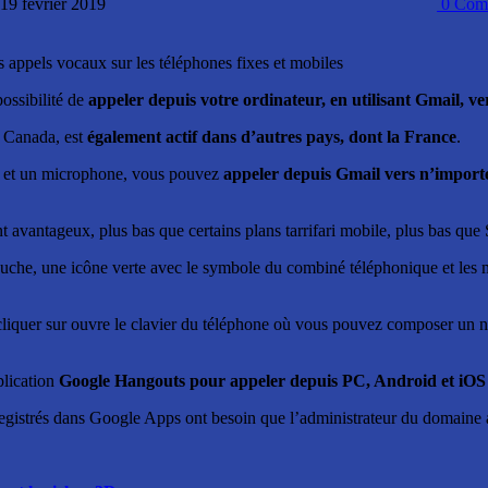
 19 février 2019
0
Comm
 appels vocaux sur les téléphones fixes et mobiles
ossibilité de
appeler depuis votre ordinateur, en utilisant Gmail, ve
u Canada, est
également actif dans d’autres pays, dont la France
.
PC et un microphone, vous pouvez
appeler depuis Gmail vers n’importe
ent avantageux, plus bas que certains plans tarrifari mobile, plus bas que
auche, une icône verte avec le symbole du combiné téléphonique et les m
z cliquer sur ouvre le clavier du téléphone où vous pouvez composer un
plication
Google Hangouts pour appeler depuis PC, Android et iOS à
s enregistrés dans Google Apps ont besoin que l’administrateur du domai