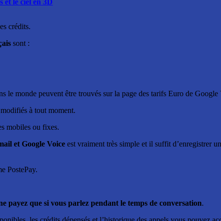
 et le ciel en 3D
es crédits.
çais
sont :
ans le monde peuvent être trouvés sur la page des tarifs Euro de Google
re modifiés à tout moment.
s mobiles ou fixes.
mail et Google Voice
est vraiment très simple et il suffit d’enregistrer 
me PostePay.
ne payez que si vous parlez pendant le temps de conversation
.
s disponibles, les crédits dépensés et l’historique des appels vous pouvez