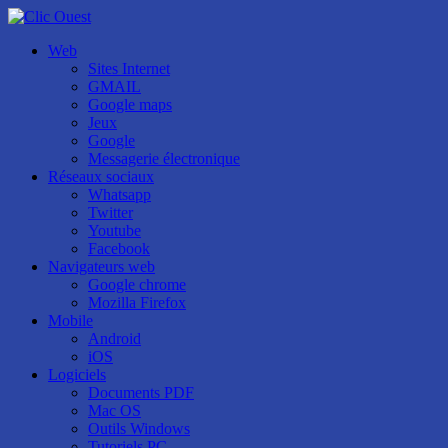
Web
Sites Internet
GMAIL
Google maps
Jeux
Google
Messagerie électronique
Réseaux sociaux
Whatsapp
Twitter
Youtube
Facebook
Navigateurs web
Google chrome
Mozilla Firefox
Mobile
Android
iOS
Logiciels
Documents PDF
Mac OS
Outils Windows
Tutoriels PC