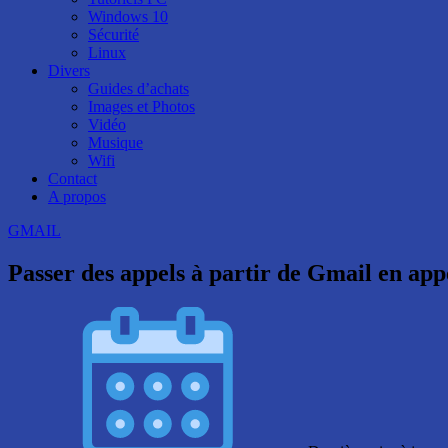
Windows 10
Sécurité
Linux
Divers
Guides d’achats
Images et Photos
Vidéo
Musique
Wifi
Contact
A propos
GMAIL
Passer des appels à partir de Gmail en app