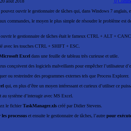
: 20 août 2018
0
Comme
us pouvez ouvrir le gestionnaire de tâches qui, dans Windows 7 anglais, 
 aux commandes, le moyen le plus simple de résoudre le problème est de
 ouvrir le gestionnaire de tâches était le fameux CTRL + ALT + CANC
ppelé avec les touches CTRL + SHIFT + ESC.
 Microsoft Excel
dans une feuille de tableau très curieuse et utile.
virus conçoivent des logiciels malveillants pour empêcher l’utilisateur d’
oquer ou restreindre des programmes externes tels que Process Explorer.
el
qui, en plus d’être un moyen intéressant et curieux d’utiliser ce pui
nt au système d’interagir avec MS Excel.
ez le fichier
TaskManager.xls
créé par Didier Stevens.
 les processus
et ensuite le gestionnaire de tâches, l’autre
pour exécut