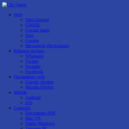
Web
Sites Internet
GMAIL
Google maps
Jeux
Google
Messagerie électronique
Réseaux sociaux
Whatsapp
Twitter
Youtube
Facebook
Navigateurs web
Google chrome
Mozilla Firefox
Mobile
Android
iOS
Logiciels
Documents PDF
Mac OS
Outils Windows
Tutoriels PC