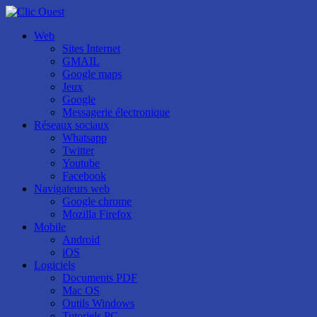
Web
Sites Internet
GMAIL
Google maps
Jeux
Google
Messagerie électronique
Réseaux sociaux
Whatsapp
Twitter
Youtube
Facebook
Navigateurs web
Google chrome
Mozilla Firefox
Mobile
Android
iOS
Logiciels
Documents PDF
Mac OS
Outils Windows
Tutoriels PC