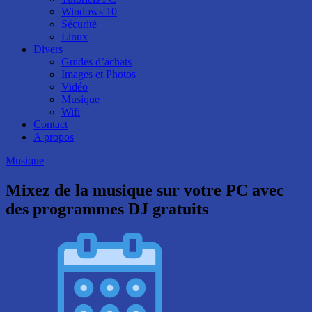
Windows 10
Sécurité
Linux
Divers
Guides d’achats
Images et Photos
Vidéo
Musique
Wifi
Contact
A propos
Musique
Mixez de la musique sur votre PC avec
des programmes DJ gratuits