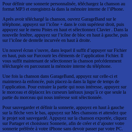
Pour définir une sonnerie personnalisée, téléchargez la chanson au
format MP3 et enregistrez-la dans la mémoire interne de l’iPhone.
Après avoir téléchargé la chanson, ouvrez GarageBand sur le
téléphone, appuyez sur l’icône + dans le coin supérieur droit, puis
appuyez sur le menu Pistes en haut et sélectionnez Clavier . Dans la
nouvelle fenêtre, appuyez sur l’icône de bloc en haut à gauche, puis
sur l’icône de dentelle incurvée en haut à droite.
Un nouvel écran s’ouvre, dans lequel il suffit d’appuyer sur Fichier
en haut, puis sur Parcourir les éléments de l’application Fichier. Il
vous suffit maintenant de sélectionner la chanson précédemment
téléchargée en parcourant la mémoire interne du téléphone.
Une fois la chanson dans GarageBand, appuyez sur celle-ci et
maintenez-la enfoncée, puis placez-la dans la ligne de temps de
l’application. Pour extraire la partie qui nous intéresse, appuyez sur
le morceau et déplacez les curseurs latéraux jusqu’à ce que seule la
partie du morceau qui nous intéresse soit sélectionnée.
Pour sauvegarder et définir la sonnerie, appuyez en haut à gauche
sur la flèche vers le bas, appuyez sur Mes chansons et attendez que
le projet soit sauvegardé. Appuyez sur la chanson exportée, cliquez
sur Partager et choisissez Sonnerie, afin de créer et d’ajouter votre
sonnerie préférée à votre iPhone sans devoir passer par votre PC.