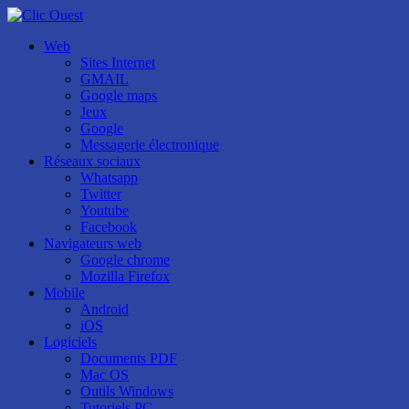
Web
Sites Internet
GMAIL
Google maps
Jeux
Google
Messagerie électronique
Réseaux sociaux
Whatsapp
Twitter
Youtube
Facebook
Navigateurs web
Google chrome
Mozilla Firefox
Mobile
Android
iOS
Logiciels
Documents PDF
Mac OS
Outils Windows
Tutoriels PC