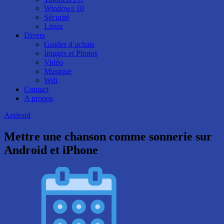
Windows 10
Sécurité
Linux
Divers
Guides d’achats
Images et Photos
Vidéo
Musique
Wifi
Contact
A propos
Android
Mettre une chanson comme sonnerie sur
Android et iPhone