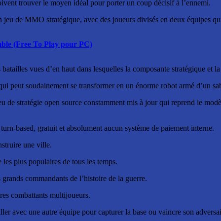
oivent trouver le moyen idéal pour porter un coup décisif à l’ennemi.
 jeu de MMO stratégique, avec des joueurs divisés en deux équipes qui d
emble (Free To Play pour PC)
 batailles vues d’en haut dans lesquelles la composante stratégique et la
i peut soudainement se transformer en un énorme robot armé d’un sabre
 jeu de stratégie open source constamment mis à jour qui reprend le m
, turn-based, gratuit et absolument aucun système de paiement interne.
truire une ville.
e les plus populaires de tous les temps.
s grands commandants de l’histoire de la guerre.
res combattants multijoueurs.
iller avec une autre équipe pour capturer la base ou vaincre son adversai