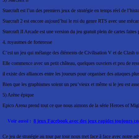
Starcraft est l’un des premiers jeux de stratégie en temps réel de l’h
Starcraft 2 est encore aujourd’hui le roi du genre RTS avec une mécani
Starcraft II Arcade est une version du jeu gratuit plein de cartes faites 
4. royaumes de forteresse
C’est un jeu qui mélange des éléments de Civilisation V et de Clash o
Elle commence avec un petit château, quelques ouvriers et peu de resso
il existe des alliances entre les joueurs pour organiser des attaques plu
Bien que les graphismes soient un peu’vieux et même si le jeu est assez 
5) Arène épique
Epico Arena prend tout ce que nous aimons de la série Heroes of Might
Voir aussi :
8 jeux Facebook avec des jeux rapides toujours co
Ce jeu de stratégie au tour par tour nous met face à face avec notre a