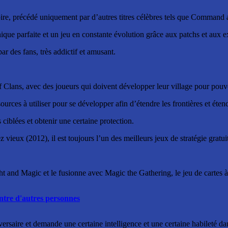
istoire, précédé uniquement par d’autres titres célèbres tels que Comma
que parfaite et un jeu en constante évolution grâce aux patchs et aux e
par des fans, très addictif et amusant.
f Clans, avec des joueurs qui doivent développer leur village pour pouv
urces à utiliser pour se développer afin d’étendre les frontières et éte
s ciblées et obtenir une certaine protection.
vieux (2012), il est toujours l’un des meilleurs jeux de stratégie gratuit
 and Magic et le fusionne avec Magic the Gathering, le jeu de cartes à 
ntre d'autres personnes
dversaire et demande une certaine intelligence et une certaine habileté 