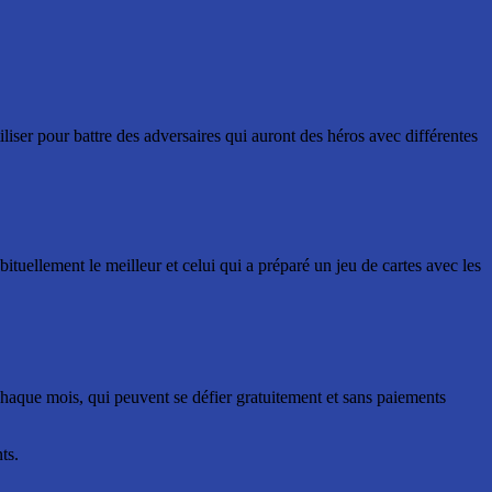
liser pour battre des adversaires qui auront des héros avec différentes
ituellement le meilleur et celui qui a préparé un jeu de cartes avec les
 chaque mois, qui peuvent se défier gratuitement et sans paiements
ts.