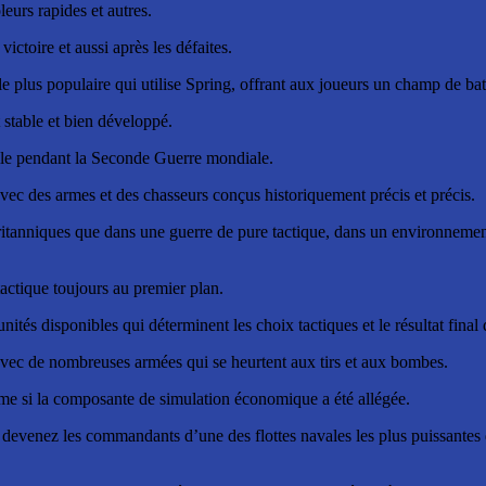
leurs rapides et autres.
ictoire et aussi après les défaites.
 le plus populaire qui utilise Spring, offrant aux joueurs un champ de bata
 stable et bien développé.
lle pendant la Seconde Guerre mondiale.
ec des armes et des chasseurs conçus historiquement précis et précis.
britanniques que dans une guerre de pure tactique, dans un environnemen
actique toujours au premier plan.
nités disponibles qui déterminent les choix tactiques et le résultat final 
 avec de nombreuses armées qui se heurtent aux tirs et aux bombes.
me si la composante de simulation économique a été allégée.
 devenez les commandants d’une des flottes navales les plus puissantes 