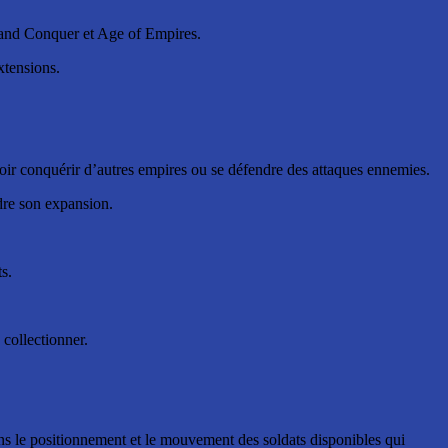
nd and Conquer et Age of Empires.
xtensions.
oir conquérir d’autres empires ou se défendre des attaques ennemies.
ndre son expansion.
s.
collectionner.
dans le positionnement et le mouvement des soldats disponibles qui