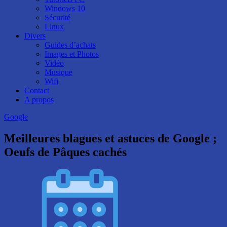
Windows 10
Sécurité
Linux
Divers
Guides d’achats
Images et Photos
Vidéo
Musique
Wifi
Contact
A propos
Google
Meilleures blagues et astuces de Google ;
Oeufs de Pâques cachés