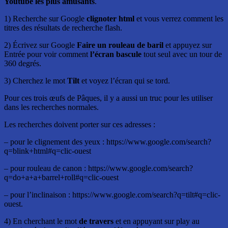
Youtube les plus amusants
.
1) Recherche sur Google
clignoter html
et vous verrez comment les
titres des résultats de recherche flash.
2) Écrivez sur Google
Faire un rouleau de baril
et appuyez sur
Entrée pour voir comment
l’écran bascule
tout seul avec un tour de
360 degrés.
3) Cherchez le mot
Tilt
et voyez l’écran qui se tord.
Pour ces trois œufs de Pâques, il y a aussi un truc pour les utiliser
dans les recherches normales.
Les recherches doivent porter sur ces adresses :
– pour le clignement des yeux : https://www.google.com/search?
q=blink+html#q=clic-ouest
– pour rouleau de canon : https://www.google.com/search?
q=do+a+a+barrel+roll#q=clic-ouest
– pour l’inclinaison : https://www.google.com/search?q=tilt#q=clic-
ouest.
4) En cherchant le mot
de travers
et en appuyant sur play au