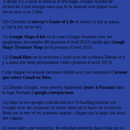
A droite il y a aussi le tableau d’affichage, chaque résultat de
recherche a une énergie ainsi que le tir ennemi vers lequel vous
devez tirer 4 ou 5 fois.
10) Cherchez
Conway’s Game of Life
et voyez ce qui se passe,
(c’est le jeu de la vie).
11)
Google Maps 8 bit
est la carte Google dessinée avec les
graphiques des années 80 (poisson d’avril 2012) tandis que
Google
Maps Treasure Map
est le poisson d’avril 2013.
12)
Gmail Bleu
est le nouveau Gmail avec les couleurs Bleues et il
y a aussi une belle présentation vidéo (poisson d’avril 2013)
Cette blague est ensuite devenue réalité avec une extension
Chrome
qui colore Gmail en Bleu
.
12) Depuis Google, vous pouvez également
jouer à Pacman
dans
le logo Pacman à
google.com/pacman
.
14) http://www.google.com.hk/intl/zh-CN/landing/shuixia/ est
Google avec des poissons (n’existe plus) où la barre de recherche
flotte sur la mer et les poissons nagent ; cliquer sur la page fait aussi
des vagues.
Si vous faites une recherche, les résultats tombent dans l’eau par le