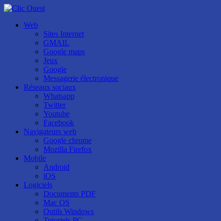
Web
Sites Internet
GMAIL
Google maps
Jeux
Google
Messagerie électronique
Réseaux sociaux
Whatsapp
Twitter
Youtube
Facebook
Navigateurs web
Google chrome
Mozilla Firefox
Mobile
Android
iOS
Logiciels
Documents PDF
Mac OS
Outils Windows
Tutoriels PC