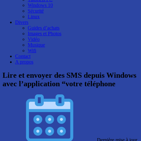
Windows 10
Sécurité
Linux
Divers
Guides d’achats
Images et Photos
Vidéo
Musique
Wifi
Contact
A propos
Lire et envoyer des SMS depuis Windows
avec l’application “votre téléphone
Dernière mise à jour