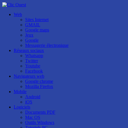
Web
Sites Internet
GMAIL
Google maps
Jeux
Google
Messagerie électronique
Réseaux sociaux
Whatsapp
Twitter
Youtube
Facebook
Navigateurs web
Google chrome
Mozilla Firefox
Mobile
Android
iOS
Logiciels
Documents PDF
Mac OS
Outils Windows
Tutoriels PC