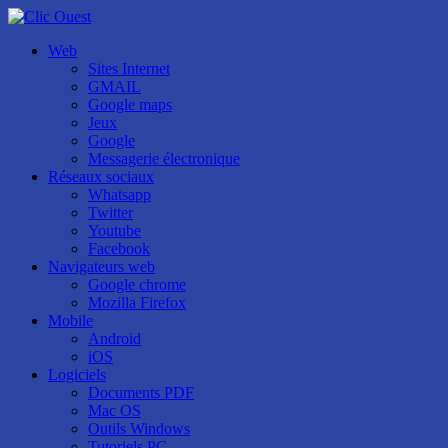
Web
Sites Internet
GMAIL
Google maps
Jeux
Google
Messagerie électronique
Réseaux sociaux
Whatsapp
Twitter
Youtube
Facebook
Navigateurs web
Google chrome
Mozilla Firefox
Mobile
Android
iOS
Logiciels
Documents PDF
Mac OS
Outils Windows
Tutoriels PC