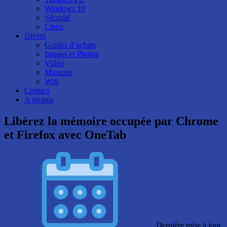
Windows 10
Sécurité
Linux
Divers
Guides d’achats
Images et Photos
Vidéo
Musique
Wifi
Contact
A propos
Libérez la mémoire occupée par Chrome
et Firefox avec OneTab
Dernière mise à jour