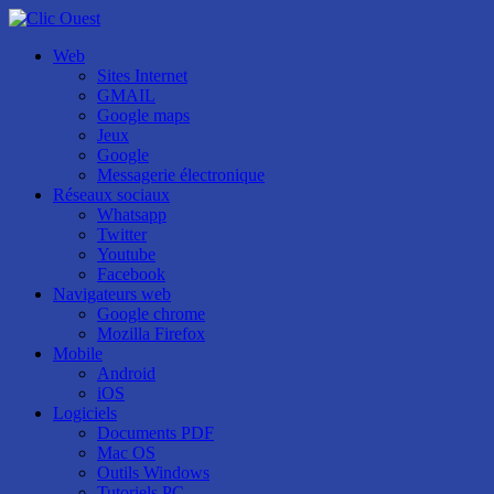
Web
Sites Internet
GMAIL
Google maps
Jeux
Google
Messagerie électronique
Réseaux sociaux
Whatsapp
Twitter
Youtube
Facebook
Navigateurs web
Google chrome
Mozilla Firefox
Mobile
Android
iOS
Logiciels
Documents PDF
Mac OS
Outils Windows
Tutoriels PC