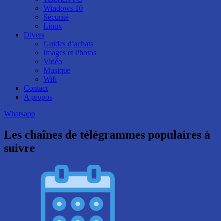
Windows 10
Sécurité
Linux
Divers
Guides d’achats
Images et Photos
Vidéo
Musique
Wifi
Contact
A propos
Whatsapp
Les chaînes de télégrammes populaires à
suivre