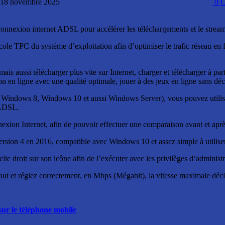
: 18 novembre 2025
0
C
nnexion internet ADSL pour accélérer les téléchargements et le stream
tocole TPC du système d’exploitation afin d’optimiser le trafic réseau en
ais aussi télécharger plus vite sur Internet, charger et télécharger à pa
on en ligne avec une qualité optimale, jouer à des jeux en ligne sans déc
indows 8, Windows 10 et aussi Windows Server), vous pouvez utiliser 
u ADSL.
onnexion Internet, afin de pouvoir effectuer une comparaison avant et aprè
 version 4 en 2016, compatible avec Windows 10 et assez simple à utili
 clic droit sur son icône afin de l’exécuter avec les privilèges d’administ
aut et réglez correctement, en Mbps (Mégabit), la vitesse maximale décla
sur le téléphone mobile