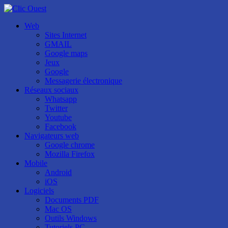
Web
Sites Internet
GMAIL
Google maps
Jeux
Google
Messagerie électronique
Réseaux sociaux
Whatsapp
Twitter
Youtube
Facebook
Navigateurs web
Google chrome
Mozilla Firefox
Mobile
Android
iOS
Logiciels
Documents PDF
Mac OS
Outils Windows
Tutoriels PC