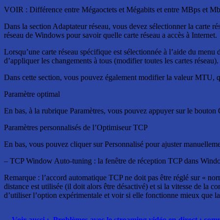
VOIR : Différence entre Mégaoctets et Mégabits et entre MBps et M
Dans la section Adaptateur réseau, vous devez sélectionner la carte ré
réseau de Windows pour savoir quelle carte réseau a accès à Internet.
Lorsqu’une carte réseau spécifique est sélectionnée à l’aide du menu dé
d’appliquer les changements à tous (modifier toutes les cartes réseau).
Dans cette section, vous pouvez également modifier la valeur MTU, qu
Paramètre optimal
En bas, à la rubrique Paramètres, vous pouvez appuyer sur le bouton 
Paramètres personnalisés de l’Optimiseur TCP
En bas, vous pouvez cliquer sur Personnalisé pour ajuster manuellemen
– TCP Window Auto-tuning : la fenêtre de réception TCP dans Windows U
Remarque : l’accord automatique TCP ne doit pas être réglé sur « normal
distance est utilisée (il doit alors être désactivé) et si la vitesse de
d’utiliser l’option expérimentale et voir si elle fonctionne mieux que l
Voir aussi :
Problèmes avec le streaming vidéo en direct : c