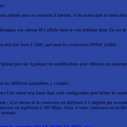
bps
seau utilisée pour se connecter à Internet. Si les noms dans le menu dé
roulant, son adresse IP s’affiche dans le coin inférieur droit. En cas de
i doit être fixée à 1500, sauf pour les connexions PPPoE (1480).
Optimal puis sur Appliquer les modifications pour effectuer un ajustem
t les différents paramètres, y compris :
ne valeur trop basse dans cette configuration peut limiter les transfer
 » si la vitesse de la connexion est inférieure à 1 mégabit par seconde (
 la connexion est supérieure à 100 Mbps. Ainsi, si votre connexion est en 
a normale.
omment les résoudre (DAZN, NOW TV, IPTV, etc.)