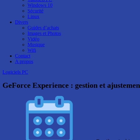
Windows 10
Sécurité
Linux
Divers
Guides d’achats
Images et Photos
Vidéo
Musique
Wifi
Contact
A propos
Logiciels PC
GeForce Experience : gestion et ajusteme