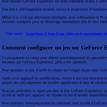
Pour installer GeForce Experience sur notre ordinateur de jeu, il suffit
Une fois le téléchargement terminé, ouvrez le programme d’installation e
Même si ce n’est pas strictement nécessaire, nous redémarrons le PC af
devrions configurer pour un démarrage automatique afin de bien foncti
Voir aussi :
Supprimer le logo d'une vidéo en le supprimant de
Comment configurer un jeu sur GeForce 
Ce programme est conçu pour obtenir automatiquement les paramètres op
reconnus par GeForce Experience, prêts à être optimisés.
Pour optimiser un jeu, il suffit de cliquer sur l’onglet du jeu dans Ge
Après avoir appliqué les modifications, ouvrez le jeu (soit directeme
plupart des cas) augmenter de manière significative le taux de rafraîchi
Si un jeu particulier ne figure pas dans la liste GeForce Experience,
si cela ne suffit pas, appuyez sur Ajouter en bas et ajoutez manuellem
Pour optimiser automatiquement les nouveaux jeux ajoutés à GeForce E