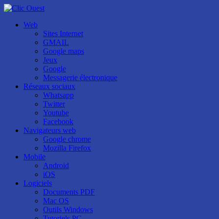
Web
Sites Internet
GMAIL
Google maps
Jeux
Google
Messagerie électronique
Réseaux sociaux
Whatsapp
Twitter
Youtube
Facebook
Navigateurs web
Google chrome
Mozilla Firefox
Mobile
Android
iOS
Logiciels
Documents PDF
Mac OS
Outils Windows
Tutoriels PC