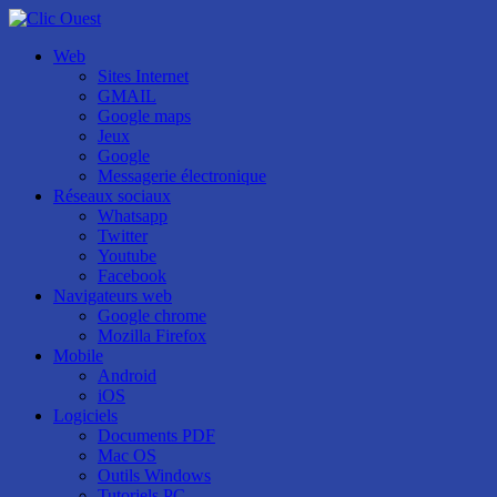
Web
Sites Internet
GMAIL
Google maps
Jeux
Google
Messagerie électronique
Réseaux sociaux
Whatsapp
Twitter
Youtube
Facebook
Navigateurs web
Google chrome
Mozilla Firefox
Mobile
Android
iOS
Logiciels
Documents PDF
Mac OS
Outils Windows
Tutoriels PC