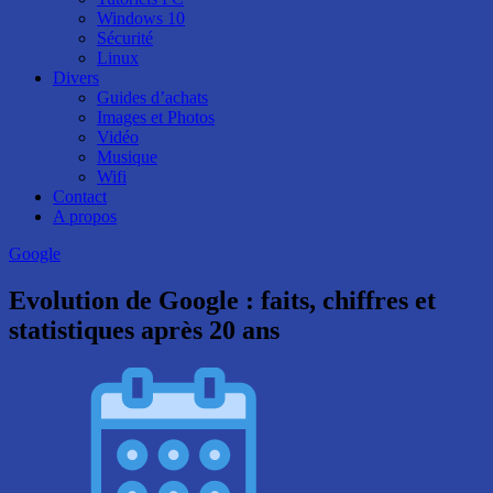
Windows 10
Sécurité
Linux
Divers
Guides d’achats
Images et Photos
Vidéo
Musique
Wifi
Contact
A propos
Google
Evolution de Google : faits, chiffres et
statistiques après 20 ans