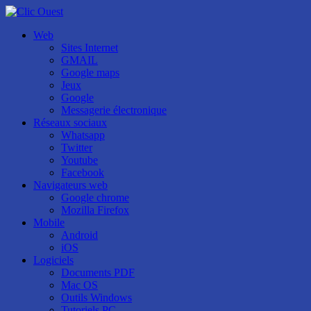
Web
Sites Internet
GMAIL
Google maps
Jeux
Google
Messagerie électronique
Réseaux sociaux
Whatsapp
Twitter
Youtube
Facebook
Navigateurs web
Google chrome
Mozilla Firefox
Mobile
Android
iOS
Logiciels
Documents PDF
Mac OS
Outils Windows
Tutoriels PC