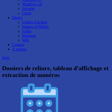
Windows 10
Sécurité
Linux
Divers
Guides d’achats
Images et Photos
Vidéo
Musique
Wifi
Contact
A propos
Jeux
Dossiers de reliure, tableau d’affichage et
extraction de numéros