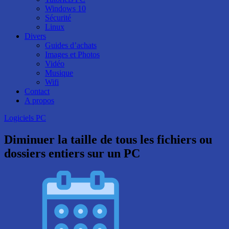
Windows 10
Sécurité
Linux
Divers
Guides d’achats
Images et Photos
Vidéo
Musique
Wifi
Contact
A propos
Logiciels PC
Diminuer la taille de tous les fichiers ou
dossiers entiers sur un PC