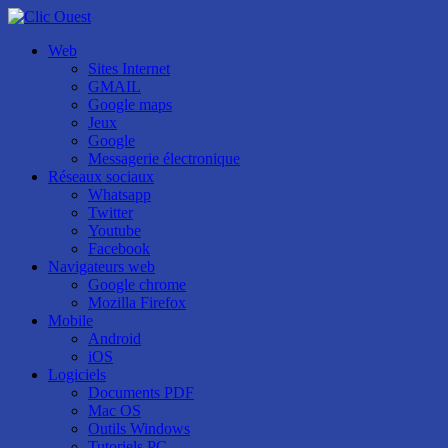
Web
Sites Internet
GMAIL
Google maps
Jeux
Google
Messagerie électronique
Réseaux sociaux
Whatsapp
Twitter
Youtube
Facebook
Navigateurs web
Google chrome
Mozilla Firefox
Mobile
Android
iOS
Logiciels
Documents PDF
Mac OS
Outils Windows
Tutoriels PC