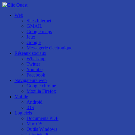
Web
Sites Internet
GMAIL
Google maps
Jeux
Google
Messagerie électronique
Réseaux sociaux
Whatsapp
Twitter
Youtube
Facebook
Navigateurs web
Google chrome
Mozilla Firefox
Mobile
Android
iOS
Logiciels
Documents PDF
Mac OS
Outils Windows
Tutoriels PC