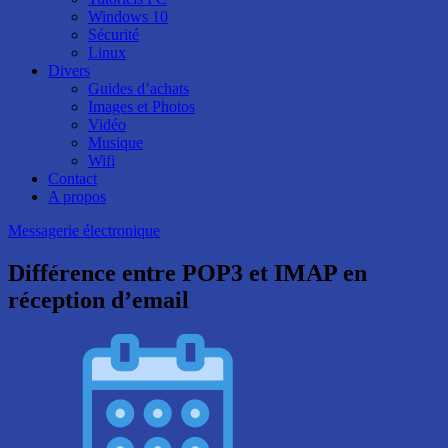
Windows 10
Sécurité
Linux
Divers
Guides d’achats
Images et Photos
Vidéo
Musique
Wifi
Contact
A propos
Messagerie électronique
Différence entre POP3 et IMAP en
réception d’email