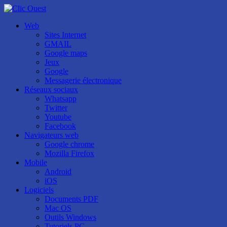
Web
Sites Internet
GMAIL
Google maps
Jeux
Google
Messagerie électronique
Réseaux sociaux
Whatsapp
Twitter
Youtube
Facebook
Navigateurs web
Google chrome
Mozilla Firefox
Mobile
Android
iOS
Logiciels
Documents PDF
Mac OS
Outils Windows
Tutoriels PC