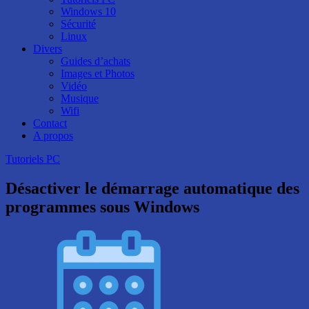
Windows 10
Sécurité
Linux
Divers
Guides d’achats
Images et Photos
Vidéo
Musique
Wifi
Contact
A propos
Tutoriels PC
Désactiver le démarrage automatique des
programmes sous Windows