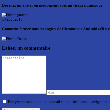
Devenez un avatar en mouvement avec un visage numérique
14 août 2018
Comment fermer tous les onglets de Chrome sur Android (s’il y en
Laisser un commentaire
Enregistrer mon nom, mon e-mail et mon site dans le navigateur