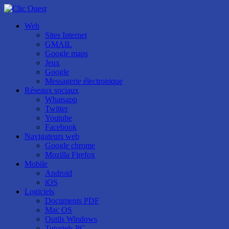
Web
Sites Internet
GMAIL
Google maps
Jeux
Google
Messagerie électronique
Réseaux sociaux
Whatsapp
Twitter
Youtube
Facebook
Navigateurs web
Google chrome
Mozilla Firefox
Mobile
Android
iOS
Logiciels
Documents PDF
Mac OS
Outils Windows
Tutoriels PC