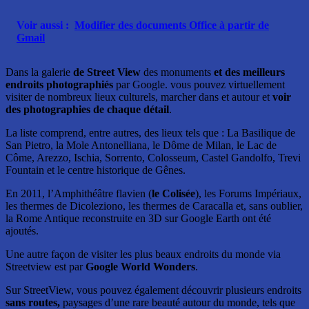
Voir aussi :
Modifier des documents Office à partir de
Gmail
Dans la galerie
de Street View
des monuments
et des meilleurs
endroits photographiés
par Google. vous pouvez virtuellement
visiter de nombreux lieux culturels, marcher dans et autour et
voir
des photographies de chaque détail
.
La liste comprend, entre autres, des lieux tels que : La Basilique de
San Pietro, la Mole Antonelliana, le Dôme de Milan, le Lac de
Côme, Arezzo, Ischia, Sorrento, Colosseum, Castel Gandolfo, Trevi
Fountain et le centre historique de Gênes.
En 2011, l’Amphithéâtre flavien (
le Colisée
), les Forums Impériaux,
les thermes de Dicoleziono, les thermes de Caracalla et, sans oublier,
la Rome Antique reconstruite en 3D sur Google Earth ont été
ajoutés.
Une autre façon de visiter les plus beaux endroits du monde via
Streetview est par
Google World Wonders
.
Sur StreetView, vous pouvez également découvrir plusieurs endroits
sans routes,
paysages d’une rare beauté autour du monde, tels que