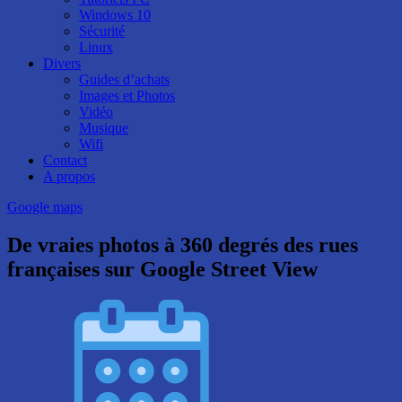
Windows 10
Sécurité
Linux
Divers
Guides d’achats
Images et Photos
Vidéo
Musique
Wifi
Contact
A propos
Google maps
De vraies photos à 360 degrés des rues
françaises sur Google Street View