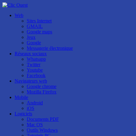
Web
Sites Internet
GMAIL
Google maps
Jeux
Google
Messagerie électronique
Réseaux sociaux
Whatsapp
Twitter
Youtube
Facebook
Navigateurs web
Google chrome
Mozilla Firefox
Mobile
Android
iOS
Logiciels
Documents PDF
Mac OS
Outils Windows
Tutoriels PC