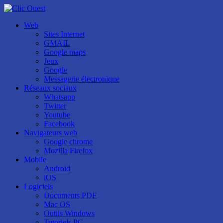
Web
Sites Internet
GMAIL
Google maps
Jeux
Google
Messagerie électronique
Réseaux sociaux
Whatsapp
Twitter
Youtube
Facebook
Navigateurs web
Google chrome
Mozilla Firefox
Mobile
Android
iOS
Logiciels
Documents PDF
Mac OS
Outils Windows
Tutoriels PC