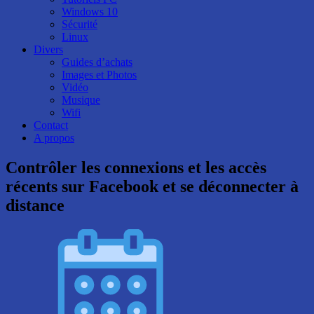
Windows 10
Sécurité
Linux
Divers
Guides d’achats
Images et Photos
Vidéo
Musique
Wifi
Contact
A propos
Contrôler les connexions et les accès
récents sur Facebook et se déconnecter à
distance